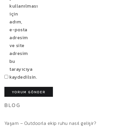
kullanılması
için
adım,
e-posta
adresim
ve site
adresim
bu
tarayıcıya
kaydedilsin.
BLOG
Yaşam – Outdoorla ekip ruhu nasıl gelişir?