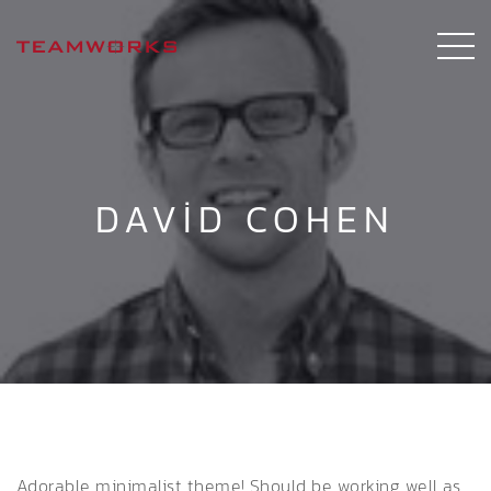
DAVID COHEN
Adorable minimalist theme! Should be working well as