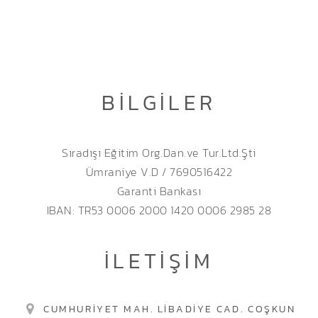
BILGILER
Sıradışı Eğitim Org.Dan.ve Tur.Ltd.Şti
Ümraniye V.D / 7690516422
Garanti Bankası
IBAN: TR53 0006 2000 1420 0006 2985 28
İLETIŞIM
CUMHURIYET MAH. LIBADIYE CAD. COŞKUN